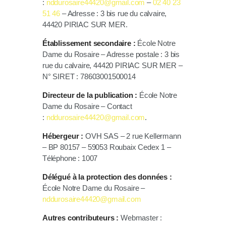
:
nddurosaire44420@gmail.com
–
02 40 23
51 46
– Adresse :
3 bis rue du calvaire,
44420 PIRIAC SUR MER
.
Établissement secondaire :
École Notre
Dame du Rosaire
– Adresse postale :
3 bis
rue du calvaire, 44420 PIRIAC SUR MER
–
N° SIRET : 78603001500014
Directeur de la publication :
École Notre
Dame du Rosaire
– Contact
:
nddurosaire44420@gmail.com
.
Hébergeur :
OVH SAS – 2 rue Kellermann
– BP 80157 – 59053 Roubaix Cedex 1 –
Téléphone : 1007
Délégué à la protection des données :
École Notre Dame du Rosaire –
nddurosaire44420@gmail.com
Autres contributeurs :
Webmaster :