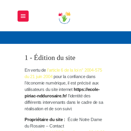
ECOLE NOTRE DAME DU ROSAIRE
Ecole Notre Dame du Rosaire
ACCUEIL
NOTRE ÉCOLE
1 - Édition du site
LA PÉDAGOGIE
LA VIE À L’ÉCOLE
En vertu de
l’article 6 de la loi n° 2004-575
du 21 juin 2004
pour la confiance dans
NOUS CONTACTER
l’économie numérique, il est précisé aux
utilisateurs du site internet
https://ecole-
piriac-nddurosaire.fr/
l’identité des
différents intervenants dans le cadre de sa
réalisation et de son suivi:
Propriétaire du site :
École Notre Dame
du Rosaire
– Contact